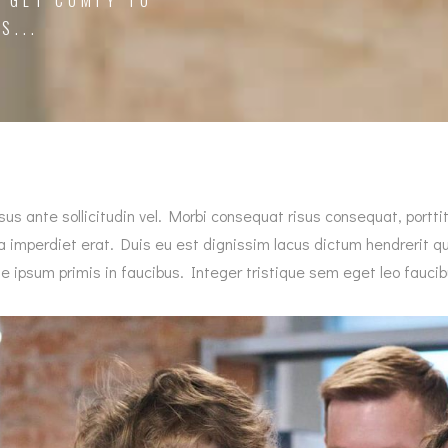
 GET COMFY TO
S...
ante sollicitudin vel. Morbi consequat risus consequat, porttitor
 a imperdiet erat. Duis eu est dignissim lacus dictum hendrerit qu
ipsum primis in faucibus. Integer tristique sem eget leo faucibu